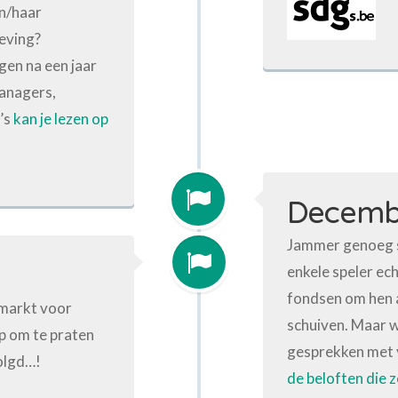
jn/haar
eving?
en na een jaar
managers,
’s
kan je lezen op
Decemb
Jammer genoeg s
enkele speler e
fondsen om hen a
 markt voor
schuiven. Maar 
p om te praten
gesprekken met v
olgd…!
de beloften die z