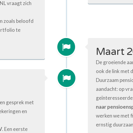
 NL vraagt zich
om zoals beloofd
rtfolio te
Maart 
De groeiende aa
ook de link met d
Duurzaam pensi
aandacht: op vr
geïnteresseerd
en gesprek met
naar pensioenspa
zekeringen en
werken we met fi
ernstig duurzaa
V
. Een eerste