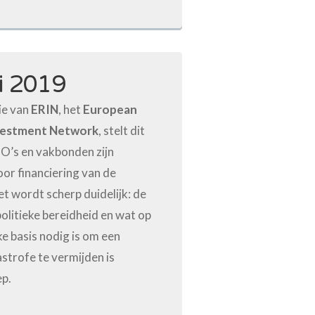
i 2019
ie van
ERIN
, het
European
vestment Network
, stelt dit
O’s en vakbonden zijn
or financiering van de
et wordt scherp duidelijk: de
politieke bereidheid en wat op
e basis nodig is om een
strofe te vermijden is
p.