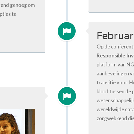
igend genoeg om
pties te
Februar
Op de conferent
Responsible In
platform van NG
aanbevelingen vo
transitie voor. H
kloof tussen de 
wetenschappelijk
wereldwijde cata
zorgwekkend die