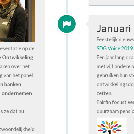
Januari
Feestelijk nieuws:
resentatie op de
SDG Voice 2019
 Ontwikkeling
Een jaar lang dra
aken over het
met vijf andere 
g van het panel
gebruiken hun s
en banken
ontwikkelingsdoe
d ondernemen
zetten.
Fairfin focust e
ls ze dat nu
duurzaam pensio
twoordelijkheid