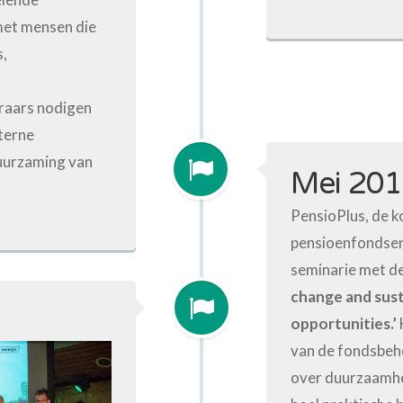
met mensen die
s,
raars nodigen
nterne
uurzaming van
Mei 20
PensioPlus, de k
pensioenfondsen
seminarie met de
change and sust
opportunities.’
van de fondsbehe
over duurzaamheid