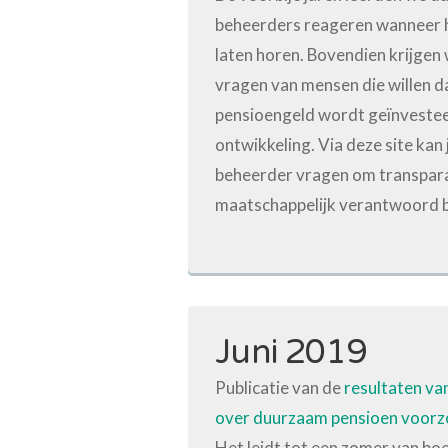
beheerders reageren wanneer h
laten horen. Bovendien krijgen
vragen van mensen die willen d
pensioengeld wordt geïnveste
ontwikkeling. Via deze site kan 
beheerder vragen om transpara
maatschappelijk verantwoord b
Juni 2019
Publicatie van de
resultaten va
over duurzaam pensioen voorz
Het leidt tot een zomer van bo