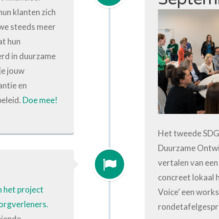
un klanten zich
 we steeds meer
at hun
erd in duurzame
je jouw
ntie en
eleid.
Doe mee!
Het tweede SDG 
Duurzame Ontwik
vertalen van een
concreet lokaal 
n het project
Voice’ een works
orgverleners.
rondetafelgespr
eiende