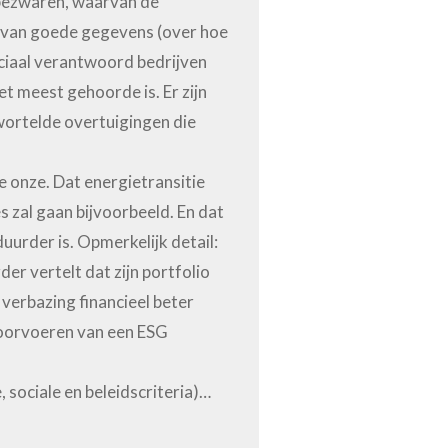
 bezwaren, waarvan de
 van goede gegevens (over hoe
ciaal verantwoord bedrijven
et meest gehoorde is. Er zijn
wortelde overtuigingen die
e onze. Dat energietransitie
s zal gaan bijvoorbeeld. En dat
uurder is. Opmerkelijk detail:
er vertelt dat zijn portfolio
n verbazing financieel beter
doorvoeren van een ESG
 sociale en beleidscriteria)…