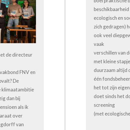
boel praktische
beschikbaarheid
ecologisch en so
zich gedragen) h
ook veel diepge
vaak
verschillen van d
t de directeur
met kleine stapje
n
duurzaam altijd d
 vakbond FNV en
één fondsbeheerd
pvalt? De
het tot zijn eige
 klimaatambitie
doet sinds het 
ig dan bij
screening
ensioen als ik
(met ecologische,
araat over
rgdorff van