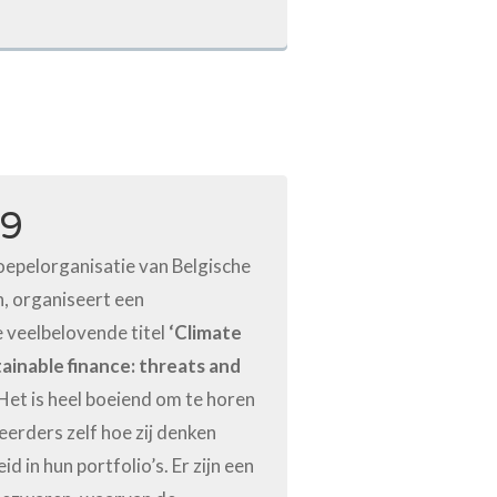
19
oepelorganisatie van Belgische
, organiseert een
 veelbelovende titel
‘Climate
ainable finance: threats and
Het is heel boeiend om te horen
erders zelf hoe zij denken
 in hun portfolio’s. Er zijn een